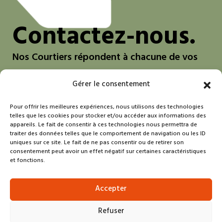
Contactez-nous.
Nos Courtiers répondent à chacune de vos
questions.
Gérer le consentement
Nous contacter
Pour offrir les meilleures expériences, nous utilisons des technologies
telles que les cookies pour stocker et/ou accéder aux informations des
appareils. Le fait de consentir à ces technologies nous permettra de
traiter des données telles que le comportement de navigation ou les ID
uniques sur ce site. Le fait de ne pas consentir ou de retirer son
Contact
consentement peut avoir un effet négatif sur certaines caractéristiques
et fonctions.
Mentions légales
Politiques de données et de
Accepter
confidentialité
Refuser