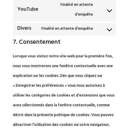
service
Finalité en attente
to
YouTube
google-
Consent
d’enquête
service
fonts
to
google-
Divers
Finalité en attente d’enquête
Consent
service
maps
7. Consentement
to
youtube
service
Lorsque vous visitez notre site web pour la première fois,
divers
nous vous montrerons une fenêtre contextuelle avec une
explication sur les cookies. Dès que vous cliquez sur
« Enregistrer les préférences » vous nous autorisez à
utiliser les catégories de cookies et d’extensions que vous
avez sélectionnés dans la fenêtre contextuelle, comme
décrit dans la présente politique de cookies. Vous pouvez
désactiver l’utilisation des cookies via votre navigateur,